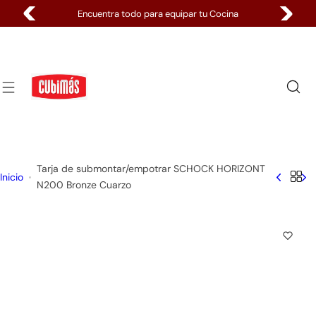
S
Pagos 100% Seguros
a
l
t
a
r
a
l
c
o
Tarja de submontar/empotrar SCHOCK HORIZONT
Inicio
n
N200 Bronze Cuarzo
t
e
n
i
d
o