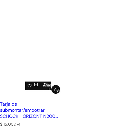
Añadir
al
Agotado
carrito
Tarja de
submontar/empotrar
SCHOCK HORIZONT N200
Bronze Cuarzo
P
$ 15,057.74
r