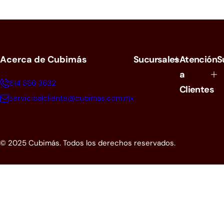
e
c
i
o
h
a
Acerca de Cubimás
Sucursales
Atención
S
b
i
a
t
614 366 3632
Clientes
u
a
servicioalcliente@cubimas.com.mx
l
© 2025 Cubimás. Todos los derechos reservados.