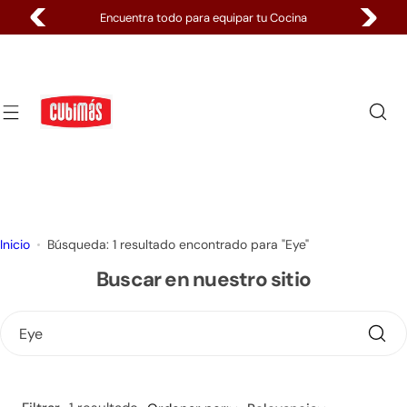
S
Encuentra todo para equipar tu Cocina
a
l
t
a
r
a
l
c
o
n
Inicio
Búsqueda: 1 resultado encontrado para "Eye"
t
Buscar en nuestro sitio
e
n
i
d
o