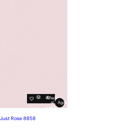
Añadir
al
Agotado
carrito
Just Rose 8858