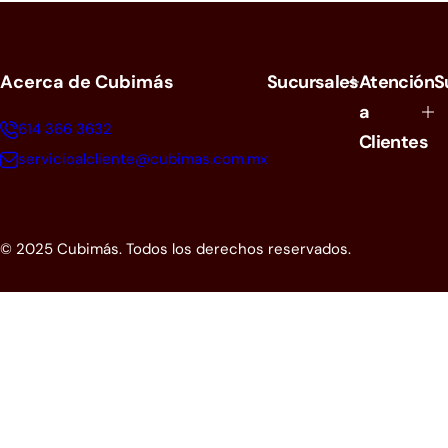
Acerca de Cubimás
Sucursales
Atención
S
a
614 366 3632
Clientes
servicioalcliente@cubimas.com.mx
© 2025 Cubimás. Todos los derechos reservados.