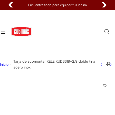
S
Pagos 100% Seguros
a
l
t
a
r
a
l
c
o
Tarja de submontar KELE KUD3318-2/9 doble tina
Inicio
n
acero inox
t
e
n
i
d
o