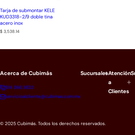
Tarja de submontar KELE
KUD3318-2/9 doble tina
acero inox
P
$ 3,538.14
r
e
c
i
o
h
a
Acerca de Cubimás
Sucursales
Atención
S
b
i
a
t
614 366 3632
Clientes
u
a
servicioalcliente@cubimas.com.mx
l
© 2025 Cubimás. Todos los derechos reservados.