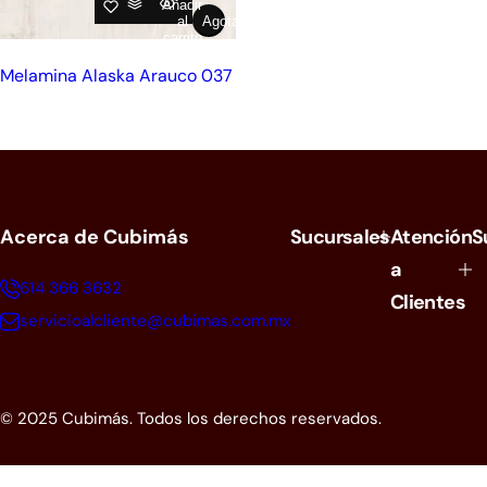
Añadir
al
Agotado
carrito
Melamina Alaska Arauco 037
Acerca de Cubimás
Sucursales
Atención
S
a
614 366 3632
Clientes
servicioalcliente@cubimas.com.mx
© 2025 Cubimás. Todos los derechos reservados.