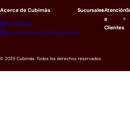
h
a
Acerca de Cubimás
Sucursales
Atención
S
b
i
a
t
614 366 3632
Clientes
u
a
servicioalcliente@cubimas.com.mx
l
© 2025 Cubimás. Todos los derechos reservados.