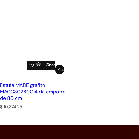
Añadir
al
Agotado
carrito
Estufa MABE grafito
MA0C80280CI4 de empotre
de 80 cm
P
$ 10,374.25
r
e
c
i
o