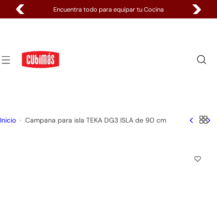
S
Pagos 100% Seguros
a
l
t
a
r
a
l
c
o
Inicio
Campana para isla TEKA DG3 ISLA de 90 cm
n
t
e
n
i
d
o