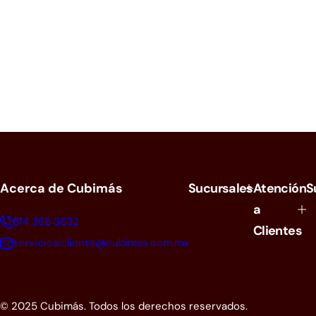
Acerca de Cubimás
Sucursales
Atención
S
a
614 366 3632
Clientes
servicioalcliente@cubimas.com.mx
© 2025 Cubimás. Todos los derechos reservados.